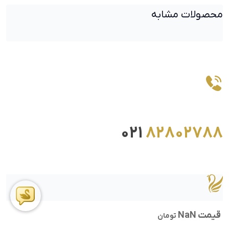
محصولات مشابه
021
82802788
قیمت NaN
تومان
ما را در اینستاگرام دنبال کنید