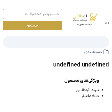
ورود
جستجو
قیمت لحظه ای طلا
دسته‌بندی
undefined undefined
ویژگی‌های محصول
بــرند: قوطلایی
طـلا: 18عیار