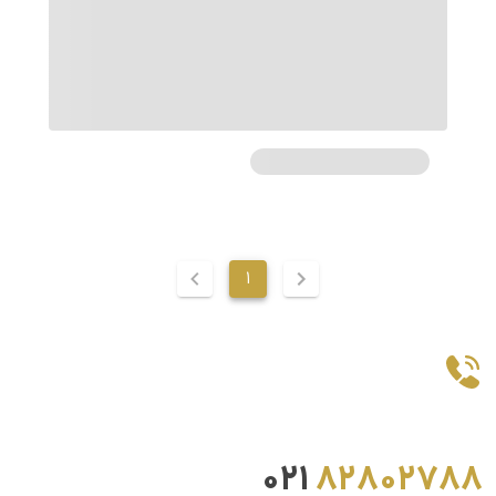
1
021
82802788